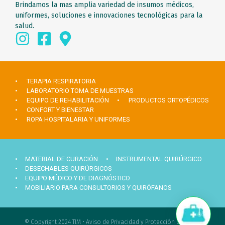
Brindamos la mas amplia variedad de insumos médicos,
uniformes, soluciones e innovaciones tecnológicas para la
salud.
• TERAPIA RESPIRATORIA
• LABORATORIO TOMA DE MUESTRAS
• EQUIPO DE REHABILITACIÓN
• PRODUCTOS ORTOPÉDICOS
• CONFORT Y BIENESTAR
• ROPA HOSPITALARIA Y UNIFORMES
• MATERIAL DE CURACIÓN
• INSTRUMENTAL QUIRÚRGICO
• DESECHABLES QUIRÚRGICOS
• EQUIPO MÉDICO Y DE DIAGNÓSTICO
• MOBILIARIO PARA CONSULTORIOS Y QUIRÓFANOS
Hola ¿Necesitas ayuda?
© Copyright 2024 TIM •
Aviso de Privacidad y Protección de datos