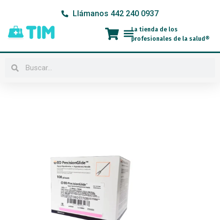
Ir
Llámanos 442 240 0937
al
contenido
La tienda de los
Menú
profesionales de la salud®
Buscar
Buscar