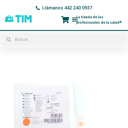
Ir
Llámanos 442 240 0937
al
contenido
La tienda de los
Menú
profesionales de la salud®
Buscar
Buscar