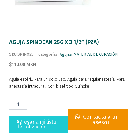
AGUJA SPINOCAN 25G X 3 1/2″ (PZA)
SKU
SPINO25
Categorías:
Agujas
,
MATERIAL DE CURACIÓN
$110.00 MXN
Aguja estéril. Para un solo uso. Aguja para raquianestesia. Para
anestesia intradural. Con bisel tipo Quincke
AGUJA
SPINOCAN
25G
Contacta a un
X
Agregar a mi lista
asesor
3
de cotización
1/2"
(PZA)