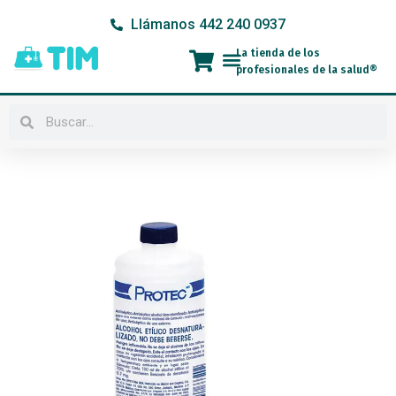
Ir
Llámanos 442 240 0937
al
contenido
La tienda de los
Menú
profesionales de la salud®
Buscar
Buscar