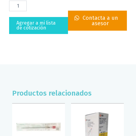
ALCOHOL
ETILICO
DESNAT
Contacta a un
DEL
Agregar a mi lista
asesor
70
de cotización
PROTEC
500ML
cantidad
Productos relacionados