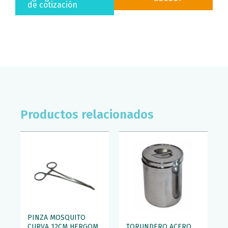
RECTA
de cotización
14CM
HERGOM
PREMIUM
cantidad
Productos relacionados
PINZA MOSQUITO
CURVA 12CM HERGOM
TORUNDERO ACERO