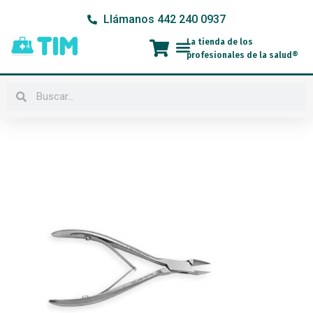
Ir
Llámanos 442 240 0937
al
contenido
La tienda de los
Menú
profesionales de la salud®
Buscar
Buscar