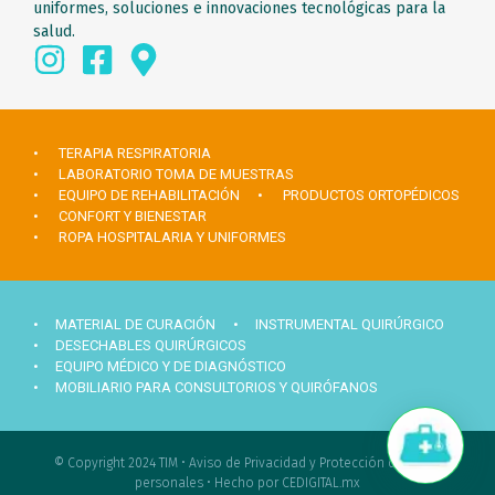
uniformes, soluciones e innovaciones tecnológicas para la
salud.
• TERAPIA RESPIRATORIA
• LABORATORIO TOMA DE MUESTRAS
• EQUIPO DE REHABILITACIÓN
• PRODUCTOS ORTOPÉDICOS
• CONFORT Y BIENESTAR
• ROPA HOSPITALARIA Y UNIFORMES
• MATERIAL DE CURACIÓN
• INSTRUMENTAL QUIRÚRGICO
• DESECHABLES QUIRÚRGICOS
• EQUIPO MÉDICO Y DE DIAGNÓSTICO
• MOBILIARIO PARA CONSULTORIOS Y QUIRÓFANOS
Hola ¿Necesitas ayuda?
© Copyright 2024 TIM •
Aviso de Privacidad y Protección de datos
personales
•
Hecho por CEDIGITAL.mx