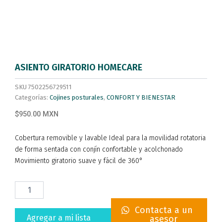
ASIENTO GIRATORIO HOMECARE
SKU
7502256729511
Categorías:
Cojines posturales
,
CONFORT Y BIENESTAR
$950.00 MXN
Cobertura removible y lavable Ideal para la movilidad rotatoria
de forma sentada con conjín confortable y acolchonado
Movimiento giratorio suave y fácil de 360°
ASIENTO
GIRATORIO
HOMECARE
Contacta a un
cantidad
Agregar a mi lista
asesor