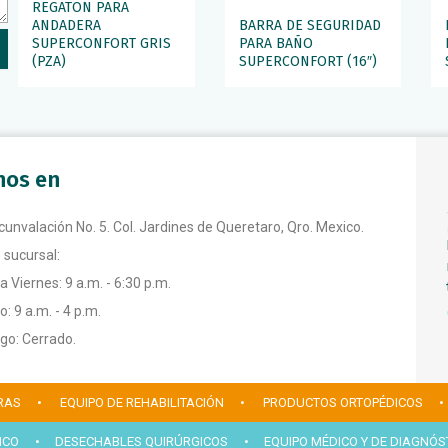
REGATON PARA
ANDADERA
BARRA DE SEGURIDAD
SUPERCONFORT GRIS
PARA BAÑO
(PZA)
SUPERCONFORT (16″)
anos en
rcunvalación No. 5. Col. Jardines de Queretaro, Qro. Mexico.
 sucursal:
a Viernes: 9 a.m. - 6:30 p.m.
: 9 a.m. - 4 p.m.
o: Cerrado.
RAS
• EQUIPO DE REHABILITACIÓN
• PRODUCTOS ORTOPÉDICOS
•
ICO
• DESECHABLES QUIRÚRGICOS
• EQUIPO MÉDICO Y DE DIAGNÓS