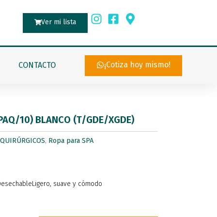
Ver mi lista
¡Cotiza hoy mismo!
CONTACTO
(PAQ/10) BLANCO (T/GDE/XGDE)
 QUIRÚRGICOS
,
Ropa para SPA
 DesechableLigero, suave y cómodo