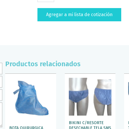
TELA
SMS
Agregar a mi lista de cotización
TIM
(PAQ/10)
BLANCO
(T/GDE/XGDE)
cantidad
Productos relacionados
BIKINI C/RESORTE
BOTA QUIRURGICA
DESECHABLE TELA SMS