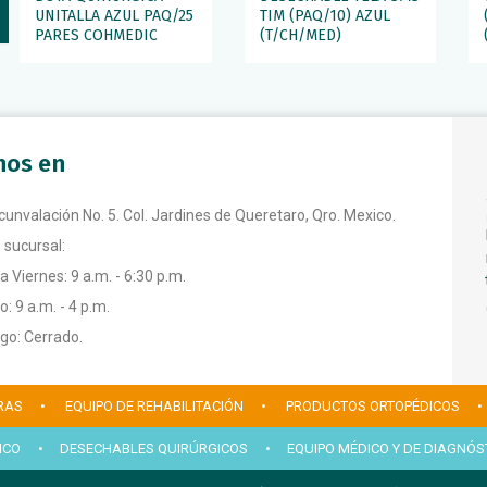
UNITALLA AZUL PAQ/25
TIM (PAQ/10) AZUL
PARES COHMEDIC
(T/CH/MED)
anos en
rcunvalación No. 5. Col. Jardines de Queretaro, Qro. Mexico.
 sucursal:
a Viernes: 9 a.m. - 6:30 p.m.
: 9 a.m. - 4 p.m.
o: Cerrado.
RAS
• EQUIPO DE REHABILITACIÓN
• PRODUCTOS ORTOPÉDICOS
•
ICO
• DESECHABLES QUIRÚRGICOS
• EQUIPO MÉDICO Y DE DIAGNÓS