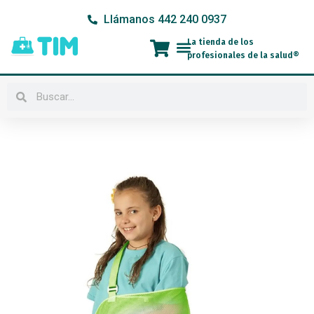
Ir
Llámanos 442 240 0937
al
contenido
La tienda de los
Menú
profesionales de la salud®
Buscar
Buscar