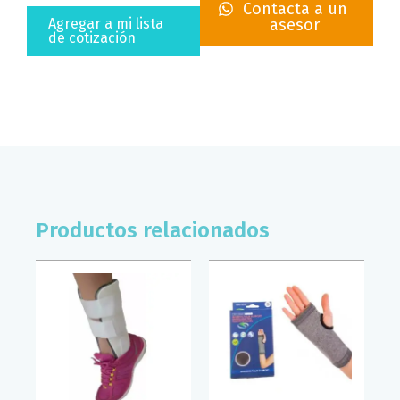
Contacta a un
HOMECARE
Agregar a mi lista
asesor
(T/MED)
de cotización
cantidad
Productos relacionados