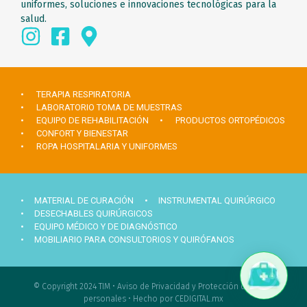
uniformes, soluciones e innovaciones tecnológicas para la
salud.
• TERAPIA RESPIRATORIA
• LABORATORIO TOMA DE MUESTRAS
• EQUIPO DE REHABILITACIÓN
• PRODUCTOS ORTOPÉDICOS
• CONFORT Y BIENESTAR
• ROPA HOSPITALARIA Y UNIFORMES
• MATERIAL DE CURACIÓN
• INSTRUMENTAL QUIRÚRGICO
• DESECHABLES QUIRÚRGICOS
• EQUIPO MÉDICO Y DE DIAGNÓSTICO
• MOBILIARIO PARA CONSULTORIOS Y QUIRÓFANOS
© Copyright 2024 TIM •
Aviso de Privacidad y Protección de datos
personales
•
Hecho por CEDIGITAL.mx