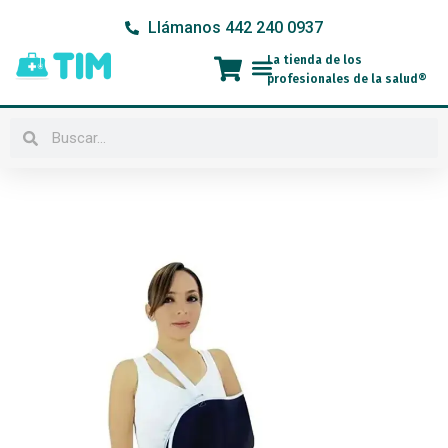
Ir
Llámanos 442 240 0937
al
contenido
La tienda de los
Menú
profesionales de la salud®
Buscar
Buscar