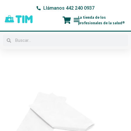
Ir
Llámanos 442 240 0937
al
contenido
La tienda de los
Menú
profesionales de la salud®
Buscar
Buscar