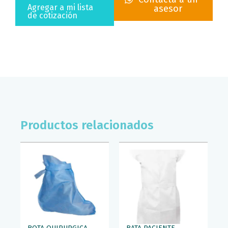
TELA
Agregar a mi lista
asesor
SMS
de cotización
COLOR
BLANCO
DE
40X35CM
PAQ/100PZS
TIM
cantidad
Productos relacionados