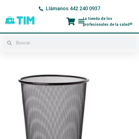
Ir
Llámanos 442 240 0937
al
contenido
La tienda de los
Menú
profesionales de la salud®
Buscar
Buscar