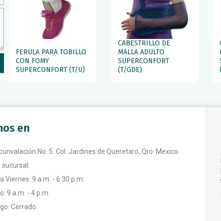
CABESTRILLO DE
FERULA PARA TOBILLO
MALLA ADULTO
CON FOMY
SUPERCONFORT
SUPERCONFORT (T/U)
(T/GDE)
anos en
rcunvalación No. 5. Col. Jardines de Queretaro, Qro. Mexico.
 sucursal:
a Viernes: 9 a.m. - 6:30 p.m.
: 9 a.m. - 4 p.m.
o: Cerrado.