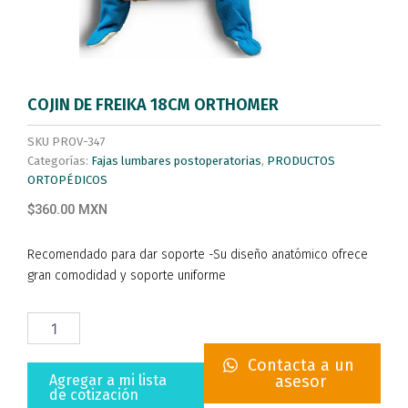
COJIN DE FREIKA 18CM ORTHOMER
SKU
PROV-347
Categorías:
Fajas lumbares postoperatorias
,
PRODUCTOS
ORTOPÉDICOS
$360.00 MXN
Recomendado para dar soporte -Su diseño anatómico ofrece
gran comodidad y soporte uniforme
COJIN
DE
FREIKA
Contacta a un
18CM
Agregar a mi lista
asesor
ORTHOMER
de cotización
cantidad