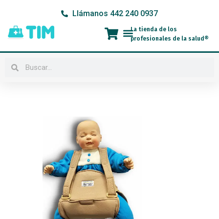
Ir
Llámanos 442 240 0937
al
contenido
La tienda de los
Menú
profesionales de la salud®
Buscar
Buscar