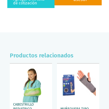
ORTOBASICOS
de cotización
(T/GDE)
cantidad
Productos relacionados
CABESTRILLO
PEDIATRICO
MUÑEQUERA TIPO