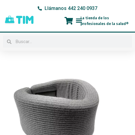
Ir
Llámanos 442 240 0937
al
contenido
La tienda de los
Menú
profesionales de la salud®
Buscar
Buscar