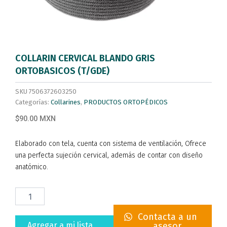
COLLARIN CERVICAL BLANDO GRIS
ORTOBASICOS (T/GDE)
SKU
7506372603250
Categorías:
Collarines
,
PRODUCTOS ORTOPÉDICOS
$90.00 MXN
Elaborado con tela, cuenta con sistema de ventilación, Ofrece
una perfecta sujeción cervical, además de contar con diseño
anatómico.
COLLARIN
CERVICAL
BLANDO
Contacta a un
GRIS
Agregar a mi lista
asesor