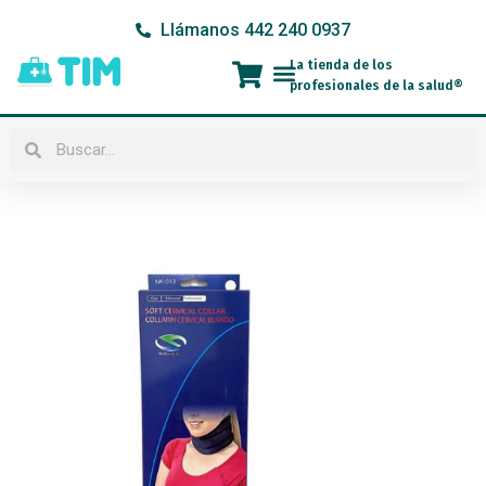
Ir
Llámanos 442 240 0937
al
contenido
La tienda de los
Menú
profesionales de la salud®
Buscar
Buscar