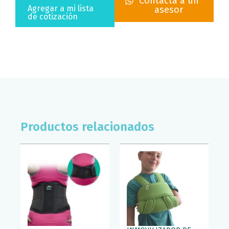
Contacta a un
SUPERCONFORT
Agregar a mi lista
asesor
(T/MED)
de cotización
cantidad
Productos relacionados