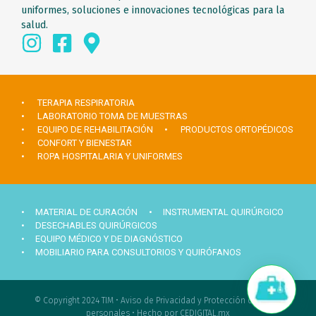
uniformes, soluciones e innovaciones tecnológicas para la
salud.
• TERAPIA RESPIRATORIA
• LABORATORIO TOMA DE MUESTRAS
• EQUIPO DE REHABILITACIÓN
• PRODUCTOS ORTOPÉDICOS
• CONFORT Y BIENESTAR
• ROPA HOSPITALARIA Y UNIFORMES
• MATERIAL DE CURACIÓN
• INSTRUMENTAL QUIRÚRGICO
• DESECHABLES QUIRÚRGICOS
• EQUIPO MÉDICO Y DE DIAGNÓSTICO
• MOBILIARIO PARA CONSULTORIOS Y QUIRÓFANOS
Hola ¿Necesitas ayuda?
© Copyright 2024 TIM •
Aviso de Privacidad y Protección de datos
personales
•
Hecho por CEDIGITAL.mx