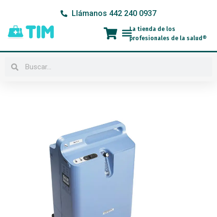
Ir
Llámanos 442 240 0937
al
contenido
La tienda de los
Menú
profesionales de la salud®
Buscar
Buscar