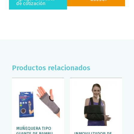
EN
de cotización
TALLA
CHICA
SKINGEL
cantidad
Productos relacionados
MUÑEQUERA TIPO
GUANTE DE BAMBU
INMOVILIZADOR DE