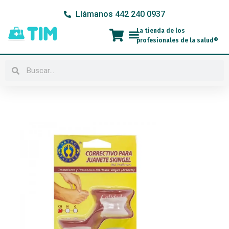
Ir
Llámanos 442 240 0937
al
contenido
La tienda de los
Menú
profesionales de la salud®
Buscar
Buscar