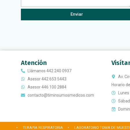
Enviar
Atención
Visít
Llámanos 442 240 0937
Av. Ci
Asesor 442 653 5443
Horario de
Asesor 446 100 2884
Lunes 
contacto@timinsumosmedicos.com
Sábado
Doming
• TERAPIA RESPIRATORIA
• LABORATORIO TOMA DE MUEST