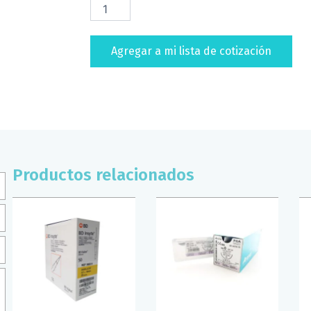
DE
LATEX
ESTERIL
Agregar a mi lista de cotización
B/POLVO
AMBIDERM
(CAJA/100)
(T/GDE)
cantidad
Productos relacionados