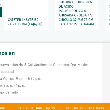
SUTURA QUIRURGICA
DE ÁCIDO
POLIGLICOLICO 0
AHUSADA GRUESA 1/2
CATETER INSYTE BD
CIRCULO 37 MM 75 CM
24G X 19MM (CAJA/50)
CAJA / 12 PZS ATRAMAT
anos en
rcunvalación No. 5. Col. Jardines de Queretaro, Qro. Mexico.
 sucursal:
a Viernes: 9 a.m. - 6:30 p.m.
: 9 a.m. - 4 p.m.
o: Cerrado.
RAS
• EQUIPO DE REHABILITACIÓN
• PRODUCTOS ORTOPÉDICOS
•