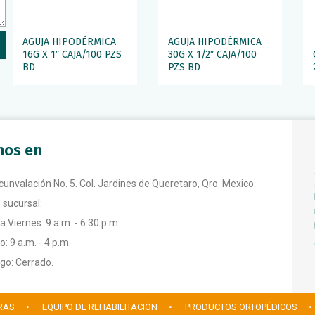
AGUJA HIPODÉRMICA
AGUJA HIPODÉRMICA
16G X 1″ CAJA/100 PZS
30G X 1/2″ CAJA/100
BD
PZS BD
anos en
rcunvalación No. 5. Col. Jardines de Queretaro, Qro. Mexico.
 sucursal:
a Viernes: 9 a.m. - 6:30 p.m.
: 9 a.m. - 4 p.m.
o: Cerrado.
RAS
• EQUIPO DE REHABILITACIÓN
• PRODUCTOS ORTOPÉDICOS
•