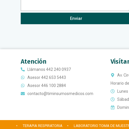
Enviar
Atención
Visít
Llámanos 442 240 0937
Av. Ci
Asesor 442 653 5443
Horario de
Asesor 446 100 2884
Lunes 
contacto@timinsumosmedicos.com
Sábado
Doming
• TERAPIA RESPIRATORIA
• LABORATORIO TOMA DE MUEST