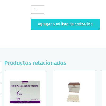
GUANTE
DE
LATEX
NO
Agregar a mi lista de cotización
ESTERIL
B/POLVO
AMBIDERM
PLUS
(CAJA/100)
(T/MED)
cantidad
Productos relacionados