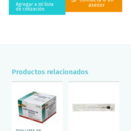
NO
Agregar a mi lista
asesor
ESTERIL
de cotización
S/POLVO
AZUL
ROYAL
AMBIDERM
(CAJA/100)
(T/MED)
cantidad
Productos relacionados