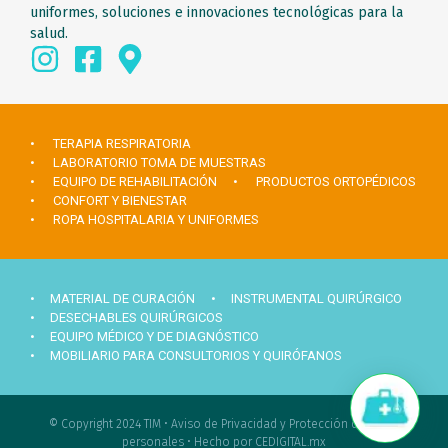
uniformes, soluciones e innovaciones tecnológicas para la
salud.
• TERAPIA RESPIRATORIA
• LABORATORIO TOMA DE MUESTRAS
• EQUIPO DE REHABILITACIÓN
• PRODUCTOS ORTOPÉDICOS
• CONFORT Y BIENESTAR
• ROPA HOSPITALARIA Y UNIFORMES
• MATERIAL DE CURACIÓN
• INSTRUMENTAL QUIRÚRGICO
• DESECHABLES QUIRÚRGICOS
• EQUIPO MÉDICO Y DE DIAGNÓSTICO
• MOBILIARIO PARA CONSULTORIOS Y QUIRÓFANOS
Hola ¿Necesitas ayuda?
© Copyright 2024 TIM •
Aviso de Privacidad y Protección de datos
personales
•
Hecho por CEDIGITAL.mx