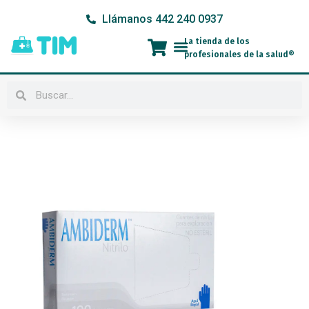
Ir
Llámanos 442 240 0937
al
contenido
La tienda de los
Menú
profesionales de la salud®
Buscar
Buscar