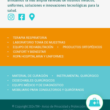
Brindamos la mas amplia variedad de insumos médicos,
uniformes, soluciones e innovaciones tecnológicas para la
salud.
• TERAPIA RESPIRATORIA
• LABORATORIO TOMA DE MUESTRAS
• EQUIPO DE REHABILITACIÓN
• PRODUCTOS ORTOPÉDICOS
• CONFORT Y BIENESTAR
• ROPA HOSPITALARIA Y UNIFORMES
• MATERIAL DE CURACIÓN
• INSTRUMENTAL QUIRÚRGICO
• DESECHABLES QUIRÚRGICOS
• EQUIPO MÉDICO Y DE DIAGNÓSTICO
• MOBILIARIO PARA CONSULTORIOS Y QUIRÓFANOS
© Copyright 2024 TIM •
Aviso de Privacidad y Protección de datos