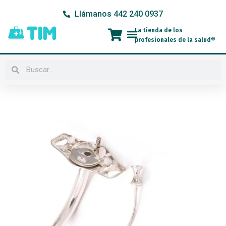
Ir
Llámanos 442 240 0937
al
contenido
La tienda de los
Menú
profesionales de la salud®
Buscar
Buscar