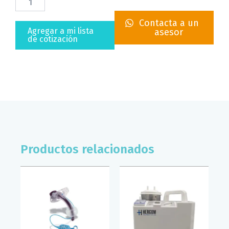
CANULA
10
Contacta a un
MM
Agregar a mi lista
asesor
(
de cotización
#6
)
HERGOM
cantidad
Productos relacionados