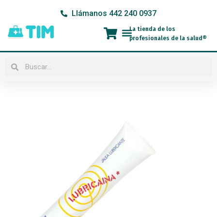
Ir
Llámanos 442 240 0937
al
contenido
La tienda de los
Menú
profesionales de la salud®
Buscar
Buscar