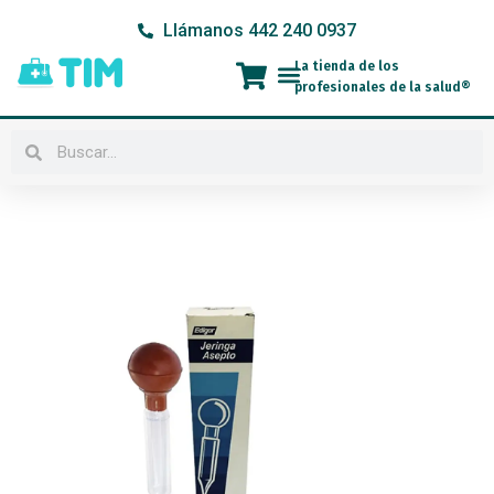
Ir
Llámanos 442 240 0937
al
contenido
La tienda de los
Menú
profesionales de la salud®
Buscar
Buscar