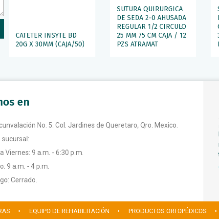
SUTURA QUIRURGICA
DE SEDA 2-0 AHUSADA
REGULAR 1/2 CIRCULO
CATETER INSYTE BD
25 MM 75 CM CAJA / 12
20G X 30MM (CAJA/50)
PZS ATRAMAT
anos en
rcunvalación No. 5. Col. Jardines de Queretaro, Qro. Mexico.
 sucursal:
a Viernes: 9 a.m. - 6:30 p.m.
: 9 a.m. - 4 p.m.
o: Cerrado.
RAS
• EQUIPO DE REHABILITACIÓN
• PRODUCTOS ORTOPÉDICOS
•