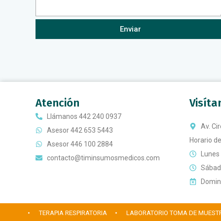
Enviar
Atención
Visít
Llámanos 442 240 0937
Av. Ci
Asesor 442 653 5443
Horario de
Asesor 446 100 2884
Lunes 
contacto@timinsumosmedicos.com
Sábado
Doming
• TERAPIA RESPIRATORIA
• LABORATORIO TOMA DE MUEST