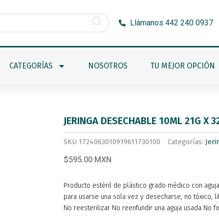
Llámanos 442 240 0937
CATEGORÍAS
NOSOTROS
TU MEJOR OPCIÓN
JERINGA DESECHABLE 10ML 21G X 3
SKU
1724063010919611730100
Categorías:
Jeri
$595.00 MXN
Producto estéril de plástico grado médico con aguja
para usarse una sola vez y desecharse, no tóxico, l
No reesterilizar No reenfundir una aguja usada No fo