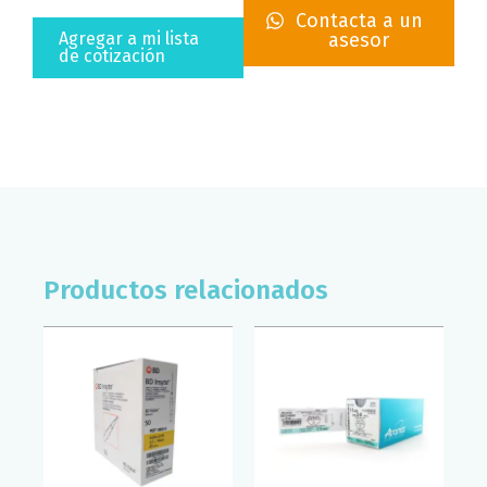
3ML
Contacta a un
21G
Agregar a mi lista
asesor
X
de cotización
32MM
DL
(CAJA
C/100)
cantidad
Productos relacionados