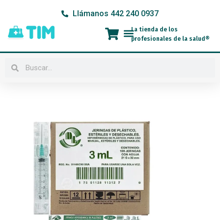
Ir
Llámanos 442 240 0937
al
contenido
La tienda de los
Menú
profesionales de la salud®
Buscar
Buscar