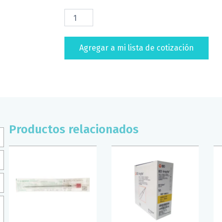
JERINGA
INSULINA
DESECHABLE
1ML
Agregar a mi lista de cotización
30G
X
13MM
DL
(CAJA
C/100)
cantidad
Productos relacionados