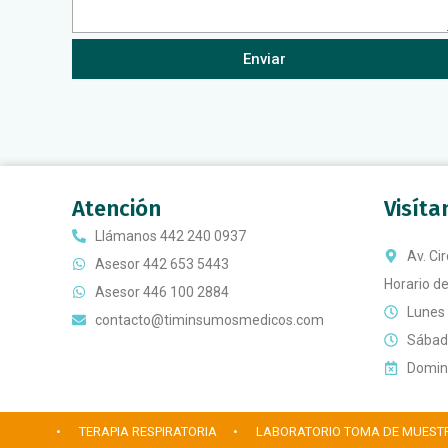
Enviar
Atención
Visít
Llámanos 442 240 0937
Av. Ci
Asesor 442 653 5443
Horario de
Asesor 446 100 2884
Lunes 
contacto@timinsumosmedicos.com
Sábado
Doming
• TERAPIA RESPIRATORIA
• LABORATORIO TOMA DE MUEST