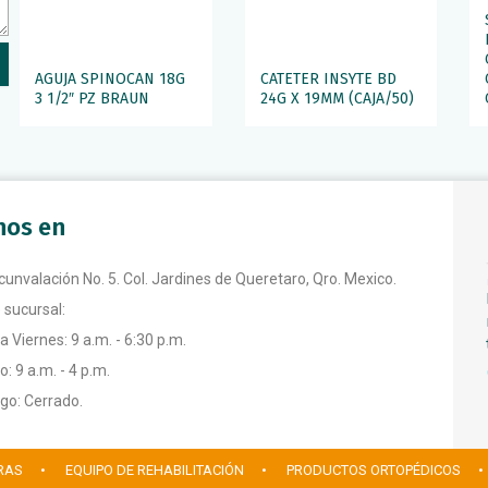
AGUJA SPINOCAN 18G
CATETER INSYTE BD
3 1/2″ PZ BRAUN
24G X 19MM (CAJA/50)
anos en
rcunvalación No. 5. Col. Jardines de Queretaro, Qro. Mexico.
 sucursal:
a Viernes: 9 a.m. - 6:30 p.m.
: 9 a.m. - 4 p.m.
o: Cerrado.
RAS
• EQUIPO DE REHABILITACIÓN
• PRODUCTOS ORTOPÉDICOS
•