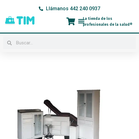
Ir
Llámanos 442 240 0937
al
contenido
La tienda de los
Menú
profesionales de la salud®
Buscar
Buscar