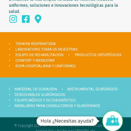
uniformes, soluciones e innovaciones tecnológicas para la
salud.
• TERAPIA RESPIRATORIA
• LABORATORIO TOMA DE MUESTRAS
• EQUIPO DE REHABILITACIÓN
• PRODUCTOS ORTOPÉDICOS
• CONFORT Y BIENESTAR
• ROPA HOSPITALARIA Y UNIFORMES
• MATERIAL DE CURACIÓN
• INSTRUMENTAL QUIRÚRGICO
• DESECHABLES QUIRÚRGICOS
• EQUIPO MÉDICO Y DE DIAGNÓSTICO
• MOBILIARIO PARA CONSULTORIOS Y QUIRÓFANOS
Hola ¿Necesitas ayuda?
© Copyright 2024 TIM •
Aviso de Privacidad y Protección de datos