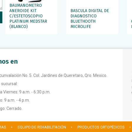
BAUMANOMETRO
ANEROIDE KIT
BASCULA DIGITAL DE
C/ESTETOSCOPIO
DIAGNOSTICO
PLATINUM MEDSTAR
BLUETHOOTH
(BLANCO)
MICROLIFE
anos en
rcunvalación No. 5. Col. Jardines de Queretaro, Qro. Mexico.
 sucursal:
a Viernes: 9 a.m. - 6:30 p.m.
: 9 a.m. - 4 p.m.
o: Cerrado.
RAS
• EQUIPO DE REHABILITACIÓN
• PRODUCTOS ORTOPÉDICOS
•