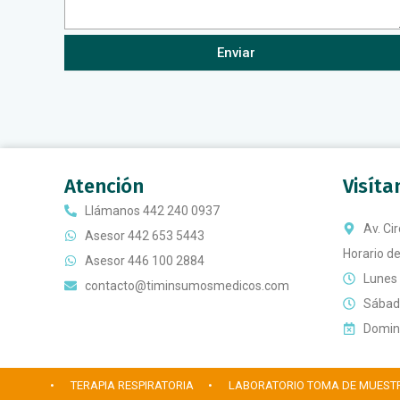
Enviar
Atención
Visít
Llámanos 442 240 0937
Av. Ci
Asesor 442 653 5443
Horario de
Asesor 446 100 2884
Lunes 
contacto@timinsumosmedicos.com
Sábado
Doming
• TERAPIA RESPIRATORIA
• LABORATORIO TOMA DE MUEST