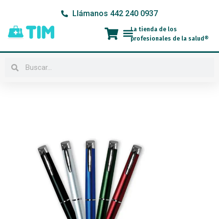
Ir
Llámanos 442 240 0937
al
contenido
La tienda de los
Menú
profesionales de la salud®
Buscar
Buscar