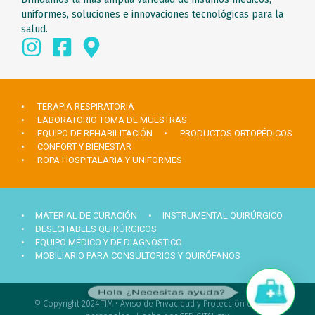
uniformes, soluciones e innovaciones tecnológicas para la
salud.
• TERAPIA RESPIRATORIA
• LABORATORIO TOMA DE MUESTRAS
• EQUIPO DE REHABILITACIÓN
• PRODUCTOS ORTOPÉDICOS
• CONFORT Y BIENESTAR
• ROPA HOSPITALARIA Y UNIFORMES
• MATERIAL DE CURACIÓN
• INSTRUMENTAL QUIRÚRGICO
• DESECHABLES QUIRÚRGICOS
• EQUIPO MÉDICO Y DE DIAGNÓSTICO
• MOBILIARIO PARA CONSULTORIOS Y QUIRÓFANOS
Hola ¿Necesitas ayuda?
© Copyright 2024 TIM •
Aviso de Privacidad y Protección de datos