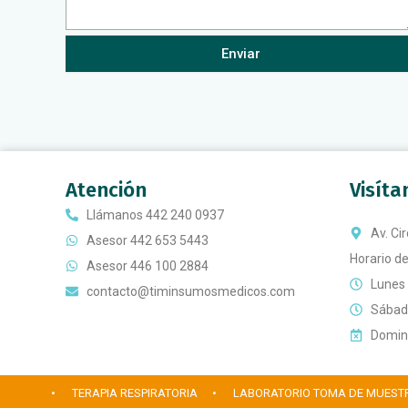
Enviar
Atención
Visít
Llámanos 442 240 0937
Av. Ci
Asesor 442 653 5443
Horario de
Asesor 446 100 2884
Lunes 
contacto@timinsumosmedicos.com
Sábado
Doming
• TERAPIA RESPIRATORIA
• LABORATORIO TOMA DE MUEST