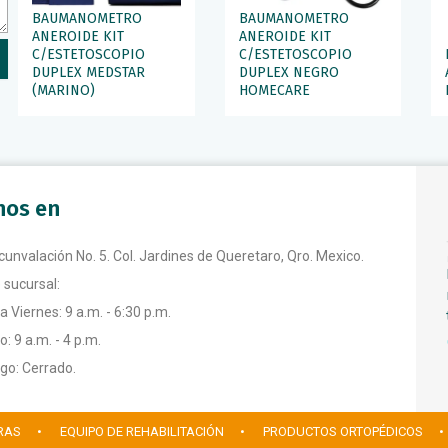
BAUMANOMETRO
BAUMANOMETRO
ANEROIDE KIT
ANEROIDE KIT
C/ESTETOSCOPIO
C/ESTETOSCOPIO
DUPLEX MEDSTAR
DUPLEX NEGRO
(MARINO)
HOMECARE
anos en
rcunvalación No. 5. Col. Jardines de Queretaro, Qro. Mexico.
 sucursal:
a Viernes: 9 a.m. - 6:30 p.m.
: 9 a.m. - 4 p.m.
o: Cerrado.
RAS
• EQUIPO DE REHABILITACIÓN
• PRODUCTOS ORTOPÉDICOS
•