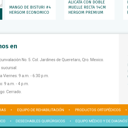
ALICATA CON DOBLE
MANGO DE BISTURI #4
MUELLE RECTA 14CM
HERGOM ECONOMICO
HERGOM PREMIUM
anos en
rcunvalación No. 5. Col. Jardines de Queretaro, Qro. Mexico.
 sucursal:
a Viernes: 9 a.m. - 6:30 p.m.
: 9 a.m. - 4 p.m.
o: Cerrado.
RAS
• EQUIPO DE REHABILITACIÓN
• PRODUCTOS ORTOPÉDICOS
•
ICO
• DESECHABLES QUIRÚRGICOS
• EQUIPO MÉDICO Y DE DIAGNÓS