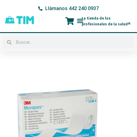
Ir
Llámanos 442 240 0937
al
contenido
La tienda de los
Menú
profesionales de la salud®
Buscar
Buscar