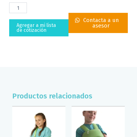
MUÑEQUERA
ELASTICA
TIPO
Contacta a un
GUANTE
Agregar a mi lista
asesor
TYNOR
de cotización
(T/CH)
cantidad
Productos relacionados