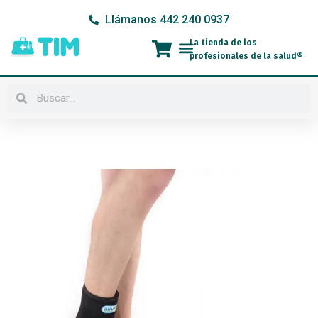
Ir
Llámanos 442 240 0937
al
contenido
La tienda de los
Menú
profesionales de la salud®
Buscar
Buscar