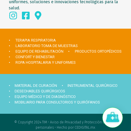
uniformes, soluciones e innovaciones tecnológicas para la
salud.
• TERAPIA RESPIRATORIA
• LABORATORIO TOMA DE MUESTRAS
• EQUIPO DE REHABILITACIÓN
• PRODUCTOS ORTOPÉDICOS
• CONFORT Y BIENESTAR
• ROPA HOSPITALARIA Y UNIFORMES
• MATERIAL DE CURACIÓN
• INSTRUMENTAL QUIRÚRGICO
• DESECHABLES QUIRÚRGICOS
• EQUIPO MÉDICO Y DE DIAGNÓSTICO
• MOBILIARIO PARA CONSULTORIOS Y QUIRÓFANOS
Hola ¿Necesitas ayuda?
© Copyright 2024 TIM •
Aviso de Privacidad y Protección de datos
personales
•
Hecho por CEDIGITAL.mx