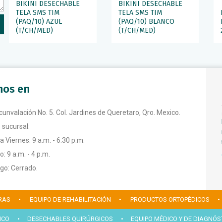
BIKINI DESECHABLE
BIKINI DESECHABLE
TELA SMS TIM
TELA SMS TIM
(PAQ/10) AZUL
(PAQ/10) BLANCO
(T/CH/MED)
(T/CH/MED)
anos en
rcunvalación No. 5. Col. Jardines de Queretaro, Qro. Mexico.
 sucursal:
a Viernes: 9 a.m. - 6:30 p.m.
: 9 a.m. - 4 p.m.
o: Cerrado.
RAS
• EQUIPO DE REHABILITACIÓN
• PRODUCTOS ORTOPÉDICOS
•
ICO
• DESECHABLES QUIRÚRGICOS
• EQUIPO MÉDICO Y DE DIAGNÓS