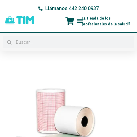
Ir
Llámanos 442 240 0937
al
contenido
La tienda de los
Menú
profesionales de la salud®
Buscar
Buscar