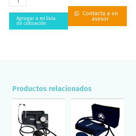
ULTRASONIDO
UPP-
Contacta a un
110HG
Agregar a mi lista
asesor
SONY
de cotización
(110MM
X
18M)
cantidad
Productos relacionados