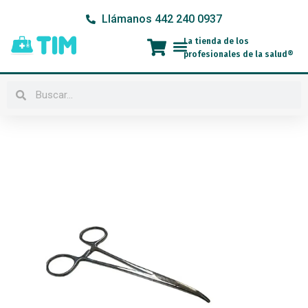
Ir
Llámanos 442 240 0937
al
contenido
La tienda de los
Menú
profesionales de la salud®
Buscar
Buscar