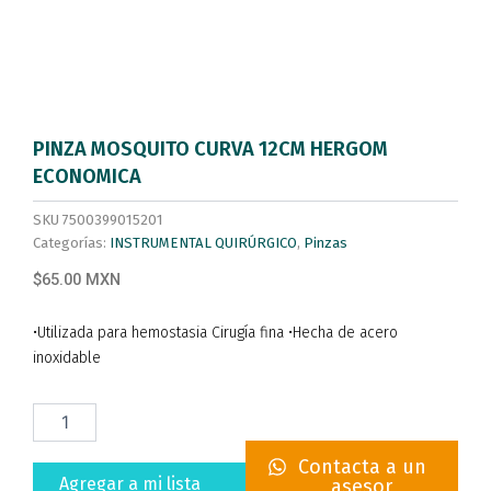
PINZA MOSQUITO CURVA 12CM HERGOM
ECONOMICA
SKU
7500399015201
Categorías:
INSTRUMENTAL QUIRÚRGICO
,
Pinzas
$65.00 MXN
•Utilizada para hemostasia Cirugía fina •Hecha de acero
inoxidable
PINZA
MOSQUITO
CURVA
Contacta a un
12CM
Agregar a mi lista
asesor