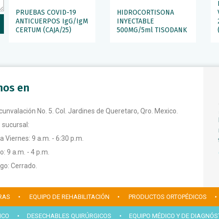
PRUEBAS COVID-19
HIDROCORTISONA
ANTICUERPOS IgG/IgM
INYECTABLE
CERTUM (CAJA/25)
500MG/5ml TISODANK
anos en
rcunvalación No. 5. Col. Jardines de Queretaro, Qro. Mexico.
 sucursal:
a Viernes: 9 a.m. - 6:30 p.m.
: 9 a.m. - 4 p.m.
o: Cerrado.
RAS
• EQUIPO DE REHABILITACIÓN
• PRODUCTOS ORTOPÉDICOS
•
ICO
• DESECHABLES QUIRÚRGICOS
• EQUIPO MÉDICO Y DE DIAGNÓS