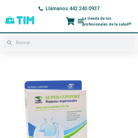
Ir
Llámanos 442 240 0937
al
contenido
La tienda de los
Menú
profesionales de la salud®
Buscar
Buscar