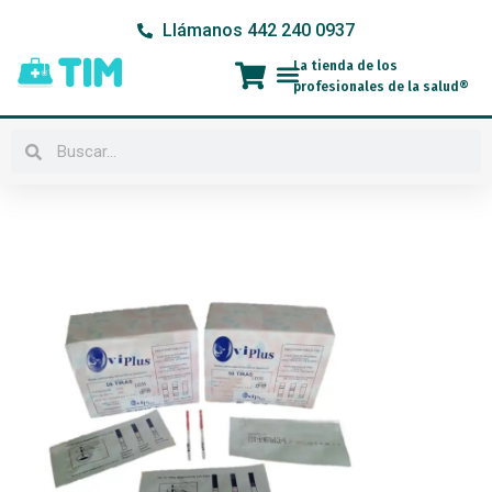
Ir
Llámanos 442 240 0937
al
contenido
La tienda de los
Menú
profesionales de la salud®
Buscar
Buscar