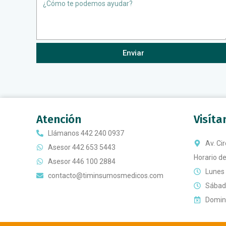
Message
Enviar
Atención
Visít
Llámanos 442 240 0937
Av. Ci
Asesor 442 653 5443
Horario de
Asesor 446 100 2884
Lunes 
contacto@timinsumosmedicos.com
Sábado
Doming