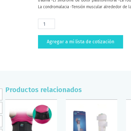
trauma -El sindrome de dolor patelofemoral -La rótula
La condromalacia -Tensión muscular alrededor de la a
RODILLERA
ABIERTA
CON
MAGNETOS
Agregar a mi lista de cotización
SUPERCONFORT
(T/U)
cantidad
Productos relacionados