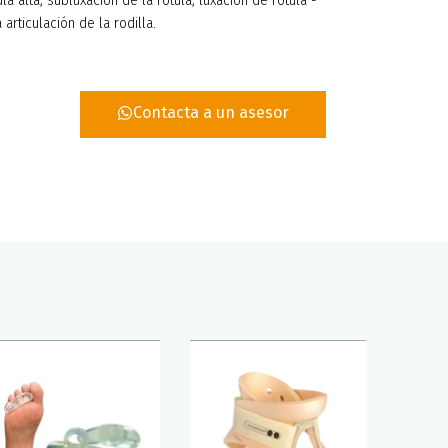
 alta, subluxación de la rótula, luxación de rótula -
rticulación de la rodilla.
Contacta a un asesor