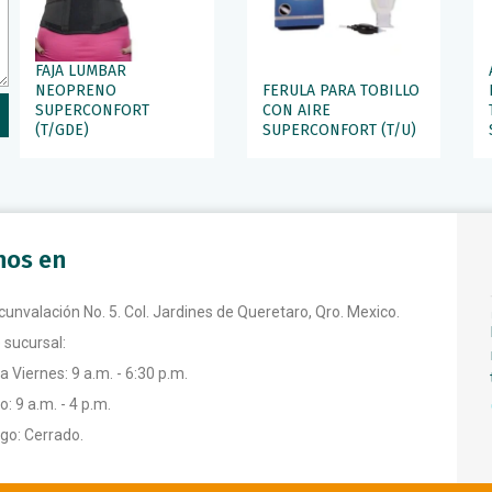
FAJA LUMBAR
NEOPRENO
FERULA PARA TOBILLO
SUPERCONFORT
CON AIRE
(T/GDE)
SUPERCONFORT (T/U)
anos en
rcunvalación No. 5. Col. Jardines de Queretaro, Qro. Mexico.
 sucursal:
a Viernes: 9 a.m. - 6:30 p.m.
: 9 a.m. - 4 p.m.
o: Cerrado.