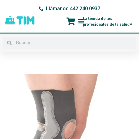
Ir
Llámanos 442 240 0937
al
contenido
La tienda de los
Menú
profesionales de la salud®
Buscar
Buscar