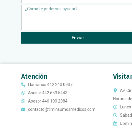
Message
Enviar
Atención
Visít
Llámanos 442 240 0937
Av. Ci
Asesor 442 653 5443
Horario de
Asesor 446 100 2884
Lunes 
contacto@timinsumosmedicos.com
Sábado
Doming