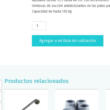
Ajustable desde 35.5 hasta 48 cm. con incrementos 
Ventosas de succión antideslizantes en las patas pa
Capacidad de hasta 130 kg.
SILLA
DUCHA
CON
RESPALDO
Agregar a mi lista de cotización
SUPERCONFORT
BLANCO
cantidad
Productos relacionados