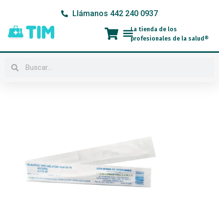
Ir
Llámanos 442 240 0937
al
contenido
La tienda de los
Menú
profesionales de la salud®
Buscar
Buscar