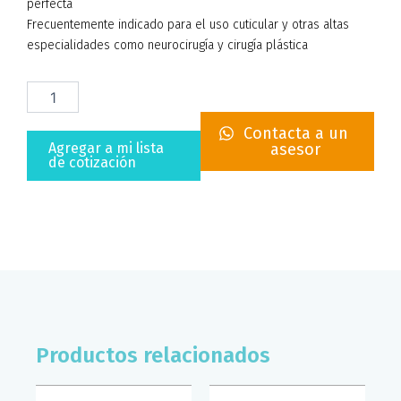
perfecta
Frecuentemente indicado para el uso cuticular y otras altas
especialidades como neurocirugía y cirugía plástica
SUTURA
NYLON
2-
Contacta a un
0
Agregar a mi lista
asesor
19MM
de cotización
CORTANTE
ATRAMAT
(CAJA/12)
cantidad
Productos relacionados