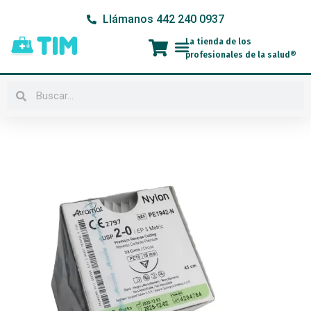
Ir
Llámanos 442 240 0937
al
contenido
La tienda de los
Menú
profesionales de la salud®
Buscar
Buscar