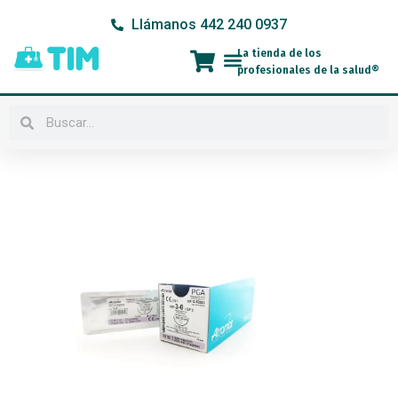
Ir
Llámanos 442 240 0937
al
contenido
La tienda de los
Menú
profesionales de la salud®
Buscar
Buscar