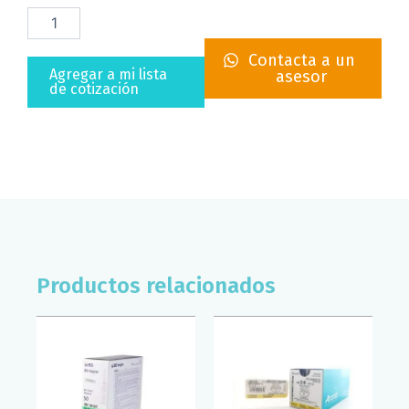
SUTURA
QUIRURGICA
DE
Contacta a un
ÁCIDO
Agregar a mi lista
asesor
POLIGLICOLICO
de cotización
3-
0
AHUSADA
REGULAR
1/2
CIRCULO
26
MM
70
CM
Productos relacionados
CAJA
/
12
PZS
ATRAMAT
cantidad