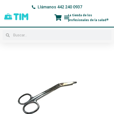
Ir
Llámanos 442 240 0937
al
contenido
La tienda de los
Menú
profesionales de la salud®
Buscar
Buscar