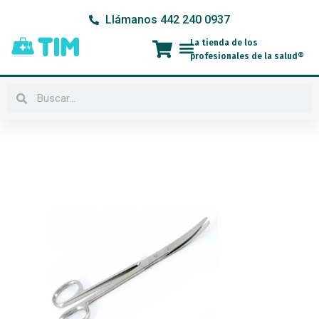
Ir
Llámanos 442 240 0937
al
contenido
La tienda de los
Menú
profesionales de la salud®
Buscar
Buscar