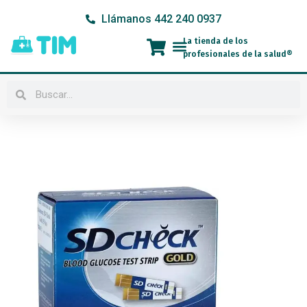
Ir
Llámanos 442 240 0937
al
contenido
La tienda de los
Menú
profesionales de la salud®
Buscar
Buscar